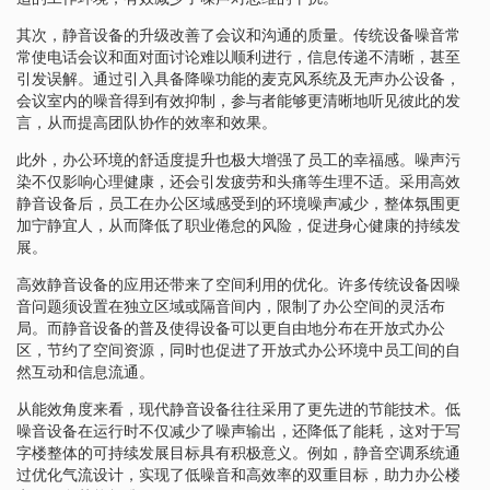
其次，静音设备的升级改善了会议和沟通的质量。传统设备噪音常
常使电话会议和面对面讨论难以顺利进行，信息传递不清晰，甚至
引发误解。通过引入具备降噪功能的麦克风系统及无声办公设备，
会议室内的噪音得到有效抑制，参与者能够更清晰地听见彼此的发
言，从而提高团队协作的效率和效果。
此外，办公环境的舒适度提升也极大增强了员工的幸福感。噪声污
染不仅影响心理健康，还会引发疲劳和头痛等生理不适。采用高效
静音设备后，员工在办公区域感受到的环境噪声减少，整体氛围更
加宁静宜人，从而降低了职业倦怠的风险，促进身心健康的持续发
展。
高效静音设备的应用还带来了空间利用的优化。许多传统设备因噪
音问题须设置在独立区域或隔音间内，限制了办公空间的灵活布
局。而静音设备的普及使得设备可以更自由地分布在开放式办公
区，节约了空间资源，同时也促进了开放式办公环境中员工间的自
然互动和信息流通。
从能效角度来看，现代静音设备往往采用了更先进的节能技术。低
噪音设备在运行时不仅减少了噪声输出，还降低了能耗，这对于写
字楼整体的可持续发展目标具有积极意义。例如，静音空调系统通
过优化气流设计，实现了低噪音和高效率的双重目标，助力办公楼