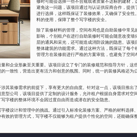
修时可能会选择一些不合规或者质量不达标的建材，
避免这一问题，该项目通过与认证供应商合作，提供
进行选择，这样既保证了装修效果，又确保了安全性
料的使用，保障了整个写字楼的安全。
除了装修材料的管理，空间布局也是自助装修中常见
影响，个别租户在进行自助装修时可能会随意改变墙
层的通风和采光，还可能造成消防设施的隐患。该项
整体建筑的功能需求。通过这种方法，既保证了每个
管理方在装修前进行严格的方案审批，也避免了空间
质量和企业形象至关重要。该项目设立了专门的装修规范和指导方针，这
境的一致性，营造出更有活力和创意的氛围。同时，统一的装修风格还为
干涉其装修需求的前提下，享有更大的自由度。针对这一点，该项目推出
创意型公司，该项目提供了定制的设计服务，允许租户根据自身需求对空
了写字楼的整体环境不会因过度自由而造成潜在的安全隐患。
写字楼设计和管理中的挑战。通过引入标准化装修方案、严格的材料选择
种有效的管理方式，写字楼不仅能够为租户提供个性化的空间，还能确保